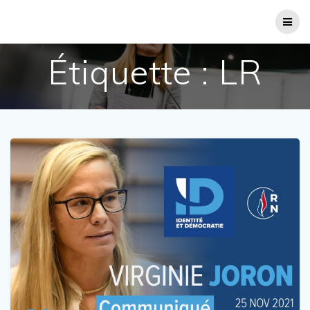
Passer
au
contenu
Étiquette :
LR