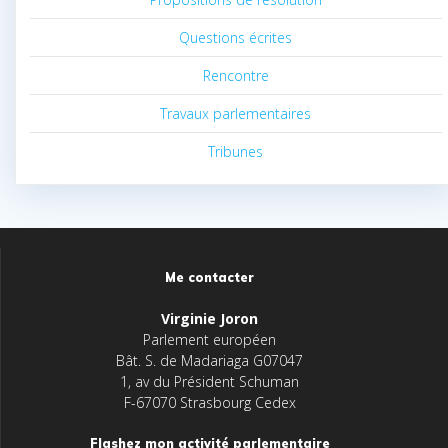
Questions écrites
Rencontre
Travaux parlementaires
Tribunes
Me contacter
Virginie Joron
Parlement européen
Bât. S. de Madariaga G07047
1, av du Président Schuman
F-67070 Strasbourg Cedex
Flashez mon activité parlementaire