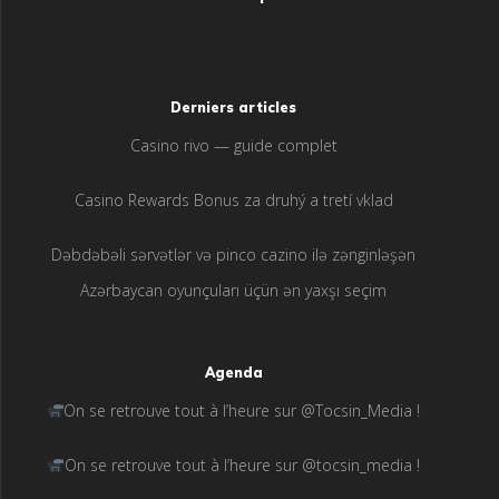
Derniers articles
Casino rivo — guide complet
Casino Rewards Bonus za druhý a tretí vklad
Dəbdəbəli sərvətlər və pinco cazino ilə zənginləşən
Azərbaycan oyunçuları üçün ən yaxşı seçim
Agenda
On se retrouve tout à l’heure sur @Tocsin_Media !
On se retrouve tout à l’heure sur @tocsin_media !