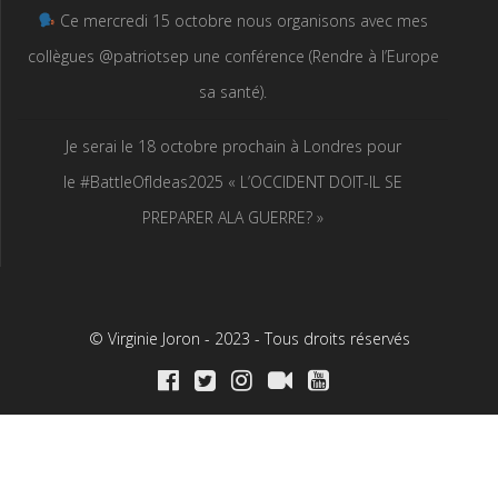
Ce mercredi 15 octobre nous organisons avec mes
collègues @patriotsep une conférence (Rendre à l’Europe
sa santé).
Je serai le 18 octobre prochain à Londres pour
le #BattleOfIdeas2025 « L’OCCIDENT DOIT-IL SE
PREPARER ALA GUERRE? »
© Virginie Joron - 2023 - Tous droits réservés