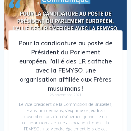
Pour la candidature au poste de
Président du Parlement
européen, l’allié des LR s’affiche
avec la FEMYSO, une
organisation affiliée aux Frères
musulmans !
25 novembre 2021
Le Vice-président de la Commission de Bruxelles,
Frans Timmermans, s’exprime ce jeudi 25
novembre lors d’un événement jeunesse en
collaboration avec une association trouble : la
FEMYSO., Interviendra également lors de cet