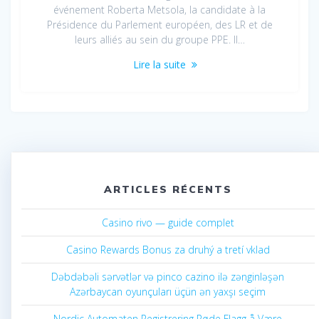
événement Roberta Metsola, la candidate à la
Présidence du Parlement européen, des LR et de
leurs alliés au sein du groupe PPE. Il…
Lire la suite
ARTICLES RÉCENTS
Casino rivo — guide complet
Casino Rewards Bonus za druhý a tretí vklad
Dəbdəbəli sərvətlər və pinco cazino ilə zənginləşən
Azərbaycan oyunçuları üçün ən yaxşı seçim
Nordic Automaten Registrering Røde Flagg å Være