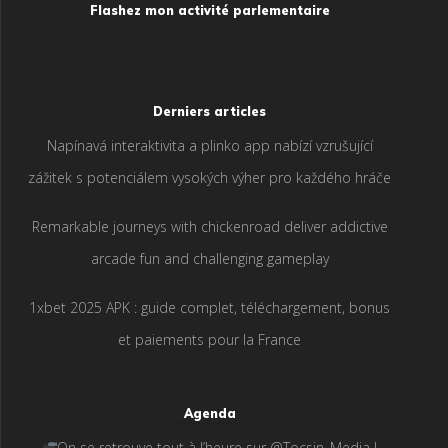
Flashez mon activité parlementaire
Derniers articles
Napínavá interaktivita a plinko app nabízí vzrušující
zážitek s potenciálem vysokých výher pro každého hráče
Remarkable journeys with chickenroad deliver addictive
arcade fun and challenging gameplay
1xbet 2025 APK : guide complet, téléchargement, bonus
et paiements pour la France
Agenda
On se retrouve tout à l’heure sur @Tocsin_Media !