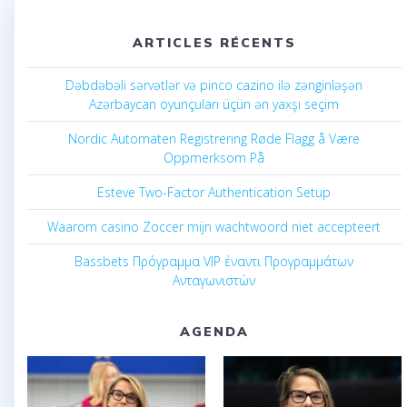
ARTICLES RÉCENTS
Dəbdəbəli sərvətlər və pinco cazino ilə zənginləşən
Azərbaycan oyunçuları üçün ən yaxşı seçim
Nordic Automaten Registrering Røde Flagg å Være
Oppmerksom På
Esteve Two-Factor Authentication Setup
Waarom casino Zoccer mijn wachtwoord niet accepteert
Bassbets Πρόγραμμα VIP έναντι Προγραμμάτων
Ανταγωνιστών
AGENDA