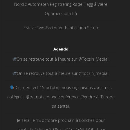
Nordic Automaten Registrering Røde Flagg å Være
Oppmerksom På
Esteve Two-Factor Authentication Setup
Agenda
On se retrouve tout à l’heure sur @Tocsin_Media !
On se retrouve tout à l’heure sur @tocsin_media !
Ce mercredi 15 octobre nous organisons avec mes
collègues @patriotsep une conférence (Rendre à l’Europe
sa santé).
Je serai le 18 octobre prochain à Londres pour
le #BattleOfIdeas2025 « L’OCCIDENT DOIT-IL SE