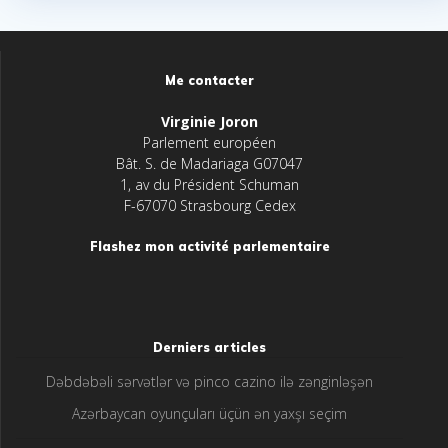
Me contacter
Virginie Joron
Parlement européen
Bât. S. de Madariaga G07047
1, av du Président Schuman
F-67070 Strasbourg Cedex
Flashez mon activité parlementaire
Derniers articles
Dəbdəbəli sərvətlər və pinco cazino ilə zənginləşən
Azərbaycan oyunçuları üçün ən yaxşı seçim