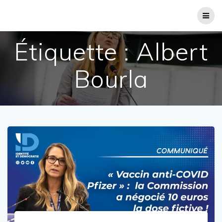
Passer
au
contenu
Étiquette :
Albert
Bourla