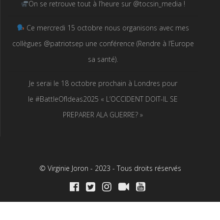
On se retrouve tout à l’heure sur @tocsin_media !
Ce mercredi 15 octobre nous organisons avec mes
collègues @patriotsep une conférence (Rendre à l’Europe
sa santé).
Je serai le 18 octobre prochain à Londres pour
le #BattleOfIdeas2025 « L’OCCIDENT DOIT-IL SE
PREPARER ALA GUERRE? »
© Virginie Joron - 2023 - Tous droits réservés