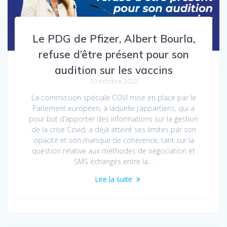
Le PDG de Pfizer, Albert Bourla,
refuse d’être présent pour son
audition sur les vaccins
10 octobre 2022
La commission spéciale COVI mise en place par le
Parlement européen, à laquelle j’appartiens, qui a
pour but d’apporter des informations sur la gestion
de la crise Covid, a déjà atteint ses limites par son
opacité et son manque de cohérence, tant sur la
question relative aux méthodes de négociation et
SMS échangés entre la…
Lire la suite