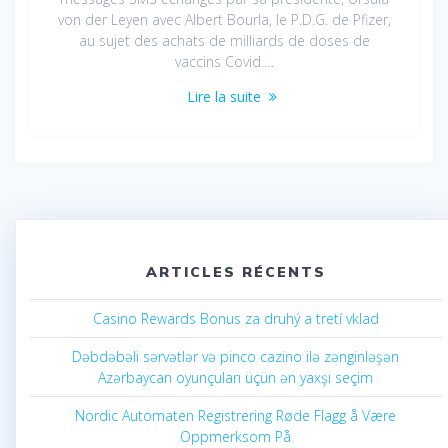
von der Leyen avec Albert Bourla, le P.D.G. de Pfizer,
au sujet des achats de milliards de doses de
vaccins Covid.…
Lire la suite
ARTICLES RÉCENTS
Casino Rewards Bonus za druhý a tretí vklad
Dəbdəbəli sərvətlər və pinco cazino ilə zənginləşən
Azərbaycan oyunçuları üçün ən yaxşı seçim
Nordic Automaten Registrering Røde Flagg å Være
Oppmerksom På