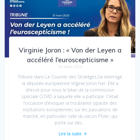
Virginie Joron : « Von der Leyen a
accéléré l’euroscepticisme »
31 mars 2023
Tribune dans Le Courrier des Stratèges J’ai interrogé
la députée européenne Virginie Joron hier. Elle a
dressé pour nous le bilan de la commission
spéciale COVID à laquelle elle a participé. C’était
l’occasion d’évoquer la troublante opacité des
institutions européennes sur les passations de
marché, en particulier celle du vaccin Pfizer, qui
porte sur des…
Lire la suite