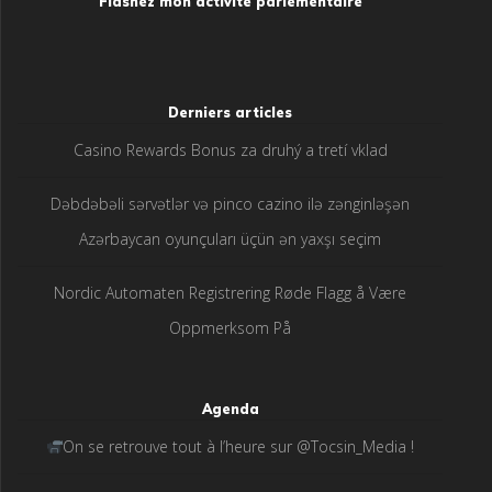
Flashez mon activité parlementaire
Derniers articles
Casino Rewards Bonus za druhý a tretí vklad
Dəbdəbəli sərvətlər və pinco cazino ilə zənginləşən
Azərbaycan oyunçuları üçün ən yaxşı seçim
Nordic Automaten Registrering Røde Flagg å Være
Oppmerksom På
Agenda
On se retrouve tout à l’heure sur @Tocsin_Media !