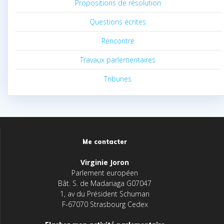
Propositions de résolution
Questions écrites
Rencontre
Travaux parlementaires
Tribunes
Me contacter
Virginie Joron
Parlement européen
Bât. S. de Madariaga G07047
1, av du Président Schuman
F-67070 Strasbourg Cedex