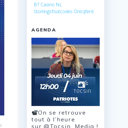
B7 Casino NL
Stortingsfoutcodes Ontcijferd
AGENDA
On se retrouve
tout à l’heure
ne
sur @Tocsin_Media !