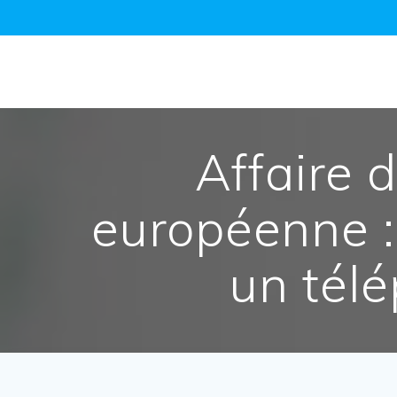
Passer
au
contenu
Affaire 
européenne : 
un tél