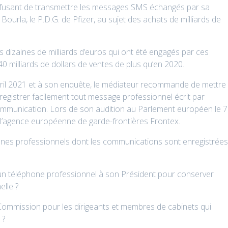
efusant de transmettre les messages SMS échangés par sa
ourla, le P.D.G. de Pfizer, au sujet des achats de milliards de
s dizaines de milliards d’euros qui ont été engagés par ces
40 milliards de dollars de ventes de plus qu’en 2020.
avril 2021 et à son enquête, le médiateur recommande de mettre
egistrer facilement tout message professionnel écrit par
mmunication. Lors de son audition au Parlement européen le 7
l’agence européenne de garde-frontières Frontex.
ones professionnels dont les communications sont enregistrée
i un téléphone professionnel à son Président pour conserver
lle ?
 Commission pour les dirigeants et membres de cabinets qui
 ?