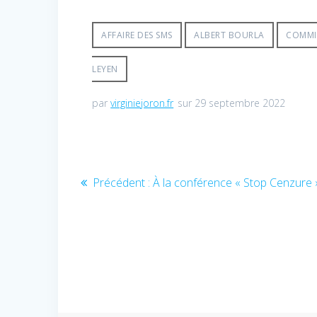
AFFAIRE DES SMS
ALBERT BOURLA
COMMI
LEYEN
par
virginiejoron.fr
sur 29 septembre 2022
Navigation
Article
Précédent :
À la conférence « Stop Cenzure 
de
précédent
:
l’article