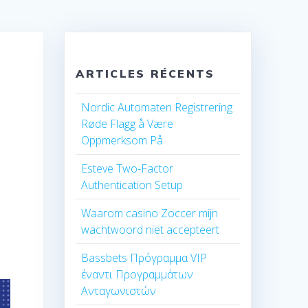
ARTICLES RÉCENTS
n
Nordic Automaten Registrering
Røde Flagg å Være
-
Oppmerksom På
Esteve Two-Factor
Authentication Setup
Waarom casino Zoccer mijn
wachtwoord niet accepteert
Bassbets Πρόγραμμα VIP
έναντι Προγραμμάτων
Ανταγωνιστών