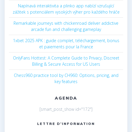
Napínavá interaktivita a plinko app nabízí vzrušující
zážitek s potenciálem vysokých výher pro každého hráče
Remarkable journeys with chickenroad deliver addictive
arcade fun and challenging gameplay
1xbet 2025 APK : guide complet, téléchargement, bonus
et paiements pour la France
OnlyFans Hottest: A Complete Guide to Privacy, Discreet
Billing & Secure Access for US Users
Chess960 practice tool by CH960: Options, pricing, and
key features
AGENDA
[smart_post_show id="172"]
LETTRE D'INFORMATION