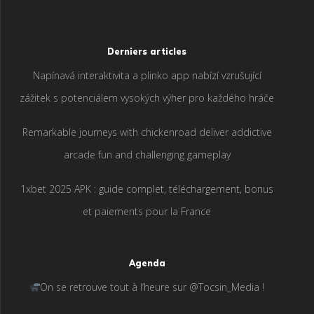
Derniers articles
Napínavá interaktivita a plinko app nabízí vzrušující
zážitek s potenciálem vysokých výher pro každého hráče
Remarkable journeys with chickenroad deliver addictive
arcade fun and challenging gameplay
1xbet 2025 APK : guide complet, téléchargement, bonus
et paiements pour la France
Agenda
On se retrouve tout à l’heure sur @Tocsin_Media !