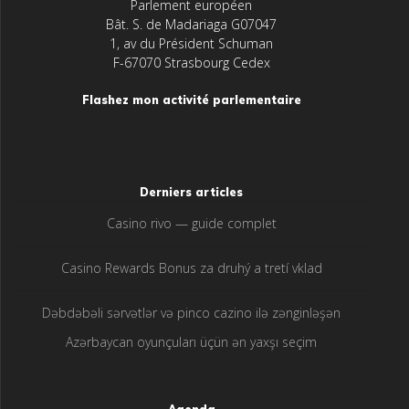
Parlement européen
Bât. S. de Madariaga G07047
1, av du Président Schuman
F-67070 Strasbourg Cedex
Flashez mon activité parlementaire
Derniers articles
Casino rivo — guide complet
Casino Rewards Bonus za druhý a tretí vklad
Dəbdəbəli sərvətlər və pinco cazino ilə zənginləşən
Azərbaycan oyunçuları üçün ən yaxşı seçim