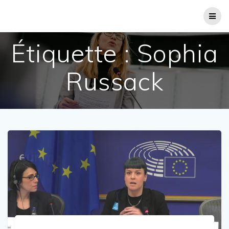
Passer
au
contenu
Étiquette :
Sophia
Russack