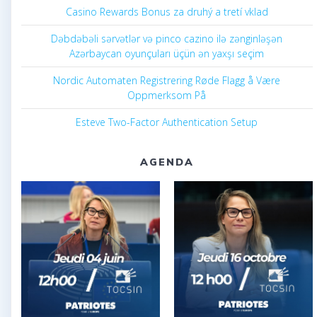
Casino Rewards Bonus za druhý a tretí vklad
Dəbdəbəli sərvətlər və pinco cazino ilə zənginləşən
Azərbaycan oyunçuları üçün ən yaxşı seçim
Nordic Automaten Registrering Røde Flagg å Være
Oppmerksom På
Esteve Two-Factor Authentication Setup
AGENDA