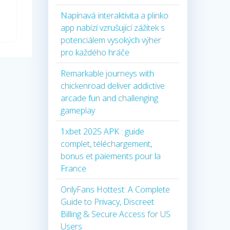
Napínavá interaktivita a plinko
app nabízí vzrušující zážitek s
potenciálem vysokých výher
pro každého hráče
Remarkable journeys with
chickenroad deliver addictive
arcade fun and challenging
gameplay
1xbet 2025 APK : guide
complet, téléchargement,
bonus et paiements pour la
France
OnlyFans Hottest: A Complete
Guide to Privacy, Discreet
Billing & Secure Access for US
Users