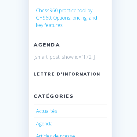
Chess960 practice tool by
CH960: Options, pricing, and
key features
AGENDA
[smart_post_show id="172"]
LETTRE D'INFORMATION
CATÉGORIES
Actualités
Agenda
Articles de presse