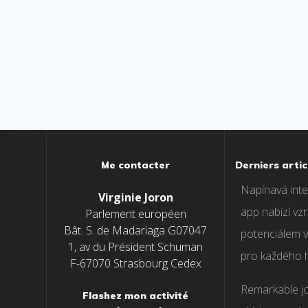
Me contacter
Derniers artic
Napínavá inter
Virginie Joron
app nabízí vzr
Parlement européen
Bât. S. de Madariaga G07047
potenciálem v
1, av du Président Schuman
pro každého 
F-67070 Strasbourg Cedex
Remarkable j
Flashez mon activité