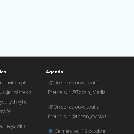
les
Agenda
aktivita a plinko
On se retrouve tout à
ušující zážitek s
l’heure sur @Tocsin_Media !
ysokých výher
On se retrouve tout à
hráče
l’heure sur @tocsin_media !
ourneys with
Ce mercredi 15 octobre