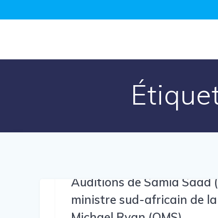
Passer
au
contenu
Étique
Auditions de Samia Saad (
ministre sud-africain de l
Michael Ryan (OMS)