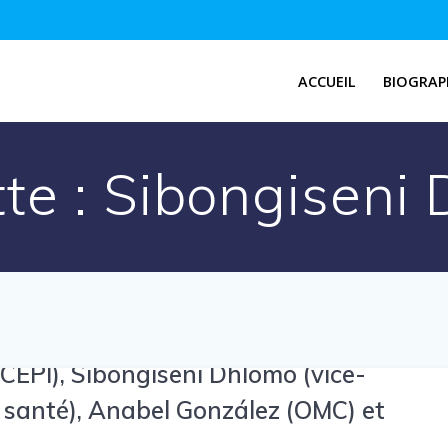
ACCUEIL
BIOGRAP
tte :
Sibongiseni
CEPI), Sibongiseni Dhlomo (vice-
a santé), Anabel González (OMC) et