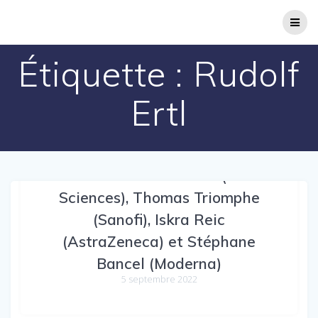
Passer
au
contenu
Étiquette :
Rudolf
Ertl
Auditions de Rudolf Ertl (Gilead
Sciences), Thomas Triomphe
(Sanofi), Iskra Reic
(AstraZeneca) et Stéphane
Bancel (Moderna)
5 septembre 2022