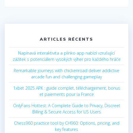
ARTICLES RÉCENTS
Napínavá interaktivita a plinko app nabízí vzrušující
zážitek s potenciálem vysokých výher pro každého hráče
Remarkable journeys with chickenroad deliver addictive
arcade fun and challenging gameplay
1xbet 2025 APK : guide complet, téléchargement, bonus
et paiements pour la France
OnlyFans Hottest: A Complete Guide to Privacy, Discreet
Billing & Secure Access for US Users
Chess960 practice tool by CH960: Options, pricing, and
key features