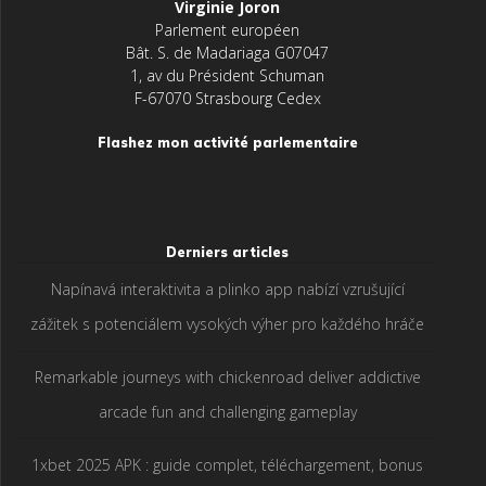
Virginie Joron
Parlement européen
Bât. S. de Madariaga G07047
1, av du Président Schuman
F-67070 Strasbourg Cedex
Flashez mon activité parlementaire
Derniers articles
Napínavá interaktivita a plinko app nabízí vzrušující
zážitek s potenciálem vysokých výher pro každého hráče
Remarkable journeys with chickenroad deliver addictive
arcade fun and challenging gameplay
1xbet 2025 APK : guide complet, téléchargement, bonus