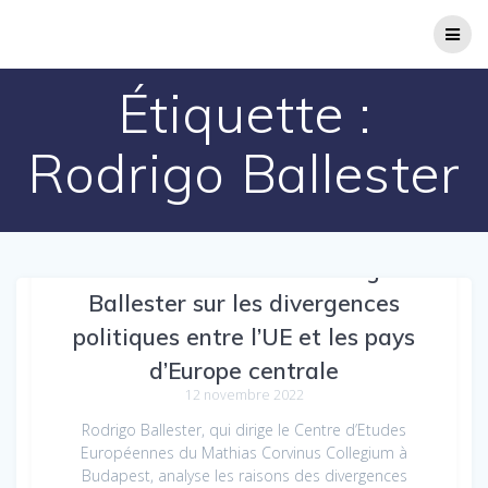
Passer
au
contenu
Étiquette :
Rodrigo Ballester
À la conférence de Rodrigo
Ballester sur les divergences
politiques entre l’UE et les pays
d’Europe centrale
12 novembre 2022
Rodrigo Ballester, qui dirige le Centre d’Etudes
Européennes du Mathias Corvinus Collegium à
Budapest, analyse les raisons des divergences