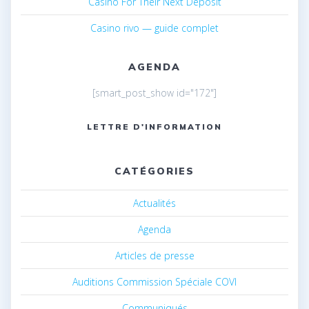
Casino For Their Next Deposit
Casino rivo — guide complet
AGENDA
[smart_post_show id="172"]
LETTRE D'INFORMATION
CATÉGORIES
Actualités
Agenda
Articles de presse
Auditions Commission Spéciale COVI
Communiqués