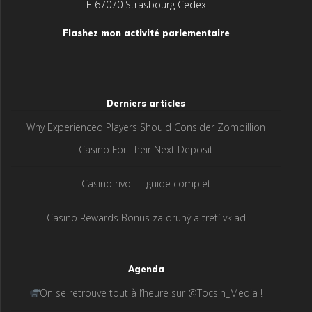
F-67070 Strasbourg Cedex
Flashez mon activité parlementaire
Derniers articles
Why Experienced Players Should Consider Zombillion
Casino For Their Next Deposit
Casino rivo — guide complet
Casino Rewards Bonus za druhý a tretí vklad
Agenda
On se retrouve tout à l’heure sur @Tocsin_Media !