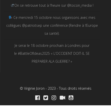
On se retrouve tout à l’heure sur @tocsin_media !
Ce mercredi 15 octobre nous organisons avec mes
collègues @patriotsep une conférence (Rendre à l’Europe
sa santé).
Je serai le 18 octobre prochain à Londres pour
le #BattleOfIdeas2025 « L’OCCIDENT DOIT-IL SE
PREPARER ALA GUERRE? »
© Virginie Joron - 2023 - Tous droits réservés