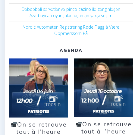
Dəbdəbəli sərvətlər və pinco cazino ilə zənginləşən
Azərbaycan oyunçuları üçün ən yaxşı seçim
Nordic Automaten Registrering Røde Flagg å Være
Oppmerksom På
AGENDA
On se retrouve
On se retrouve
tout à l’heure
tout à l’heure