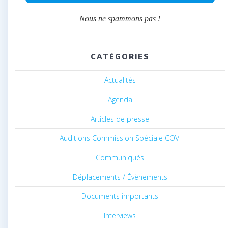
Nous ne spammons pas !
CATÉGORIES
Actualités
Agenda
Articles de presse
Auditions Commission Spéciale COVI
Communiqués
Déplacements / Évènements
Documents importants
Interviews