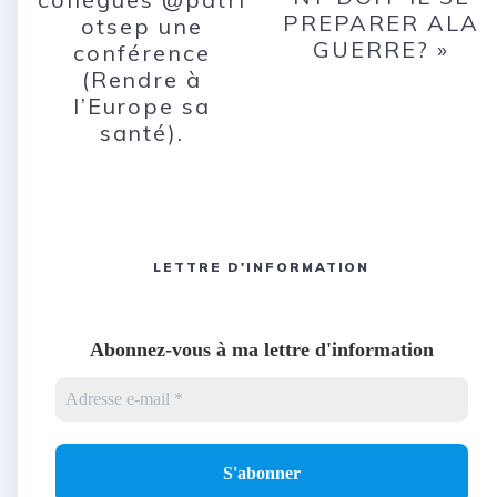
PREPARER ALA
otsep une
GUERRE? »
conférence
(Rendre à
l’Europe sa
santé).
LETTRE D'INFORMATION
Abonnez-vous à ma lettre d'information