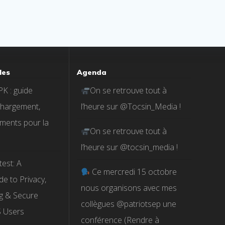
les
Agenda
K : guide
On se retrouve tout à
chargement,
l’heure sur @Tocsin_Media !
ments pour la
On se retrouve tout à
l’heure sur @tocsin_media !
est: A
Ce mercredi 15 octobre
e to Privacy,
nous organisons avec mes
ng & Secure
collègues @patriotsep une
S Users
conférence (Rendre à