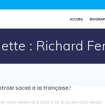
ACCUEIL
BIOGRAP
ette :
Richard Fe
trôle social à la française?
, notre ministre de la Santé si sûr de lui, vient d’être déclaré