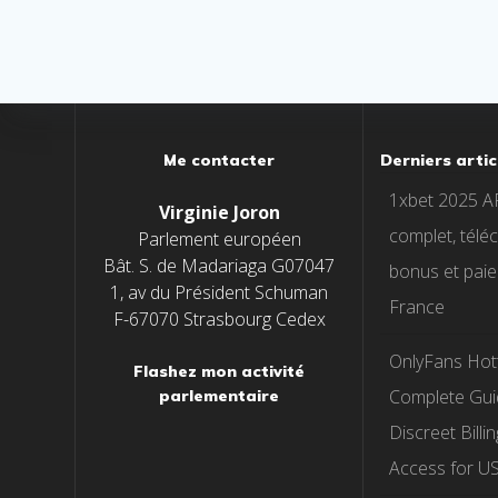
Me contacter
Derniers artic
1xbet 2025 AP
Virginie Joron
complet, télé
Parlement européen
Bât. S. de Madariaga G07047
bonus et paie
1, av du Président Schuman
France
F-67070 Strasbourg Cedex
OnlyFans Hott
Flashez mon activité
Complete Guid
parlementaire
Discreet Billi
Access for U