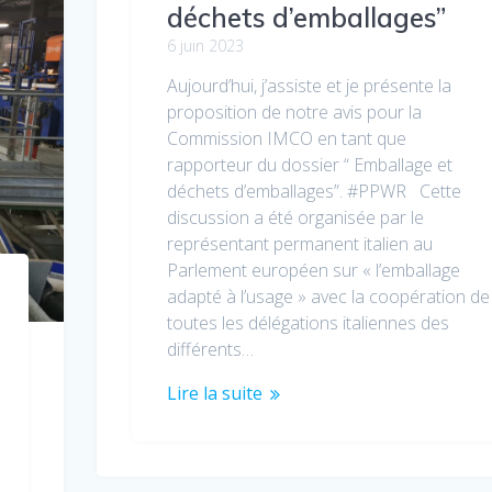
déchets d’emballages”
6 juin 2023
Aujourd’hui, j’assiste et je présente la
proposition de notre avis pour la
Commission IMCO en tant que
rapporteur du dossier “ Emballage et
déchets d’emballages”. #PPWR Cette
discussion a été organisée par le
représentant permanent italien au
Parlement européen sur « l’emballage
adapté à l’usage » avec la coopération de
toutes les délégations italiennes des
différents…
Lire la suite