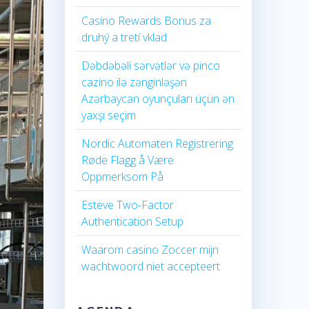
Casino Rewards Bonus za
druhý a tretí vklad
Dəbdəbəli sərvətlər və pinco
cazino ilə zənginləşən
Azərbaycan oyunçuları üçün ən
yaxşı seçim
Nordic Automaten Registrering
Røde Flagg å Være
Oppmerksom På
Esteve Two-Factor
Authentication Setup
Waarom casino Zoccer mijn
wachtwoord niet accepteert