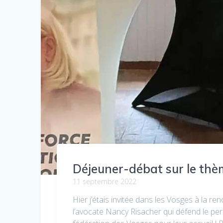
Déjeuner-débat sur le th
11 septembre 2022
Hier j’étais invitée dans les Vosges à la r
l’avocate Nancy Risacher qui défend le pe