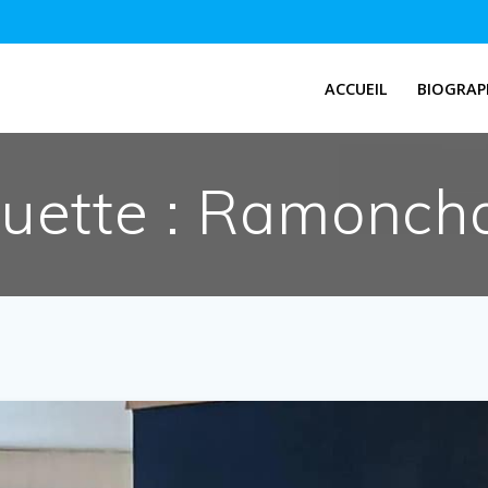
ACCUEIL
BIOGRAP
quette :
Ramonch