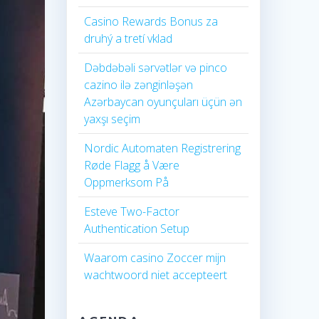
Casino Rewards Bonus za
druhý a tretí vklad
Dəbdəbəli sərvətlər və pinco
cazino ilə zənginləşən
Azərbaycan oyunçuları üçün ən
yaxşı seçim
Nordic Automaten Registrering
Røde Flagg å Være
Oppmerksom På
Esteve Two-Factor
Authentication Setup
Waarom casino Zoccer mijn
wachtwoord niet accepteert