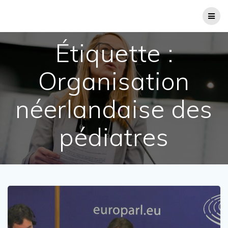
Passer
au
contenu
Étiquette :
Organisation
néerlandaise des
pédiatres