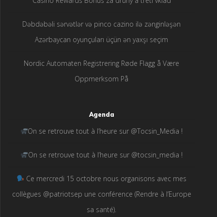
Casino Rewards Bonus za druhý a tretí vklad
Dəbdəbəli sərvətlər və pinco cazino ilə zənginləşən
Azərbaycan oyunçuları üçün ən yaxşı seçim
Nordic Automaten Registrering Røde Flagg å Være
Oppmerksom På
Agenda
On se retrouve tout à l’heure sur @Tocsin_Media !
On se retrouve tout à l’heure sur @tocsin_media !
Ce mercredi 15 octobre nous organisons avec mes
collègues @patriotsep une conférence (Rendre à l’Europe
sa santé).