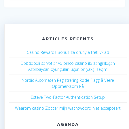
ARTICLES RÉCENTS
Casino Rewards Bonus za druhý a tretí vklad
Dəbdəbəli sərvətlər və pinco cazino ilə zənginləşən
Azərbaycan oyunçuları üçün ən yaxşı seçim
Nordic Automaten Registrering Røde Flagg å Være
Oppmerksom På
Esteve Two-Factor Authentication Setup
Waarom casino Zoccer mijn wachtwoord niet accepteert
AGENDA