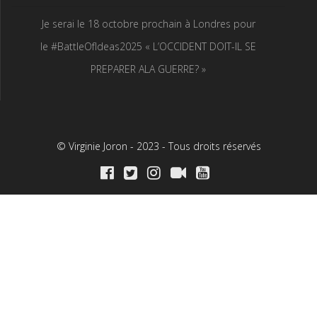
Je serai le 18 octobre prochain à Londres pour
le #BattleOfIdeas2025 « L’OCCIDENT DOIT-IL SE
PREPARER ALA GUERRE? »
© Virginie Joron - 2023 - Tous droits réservés