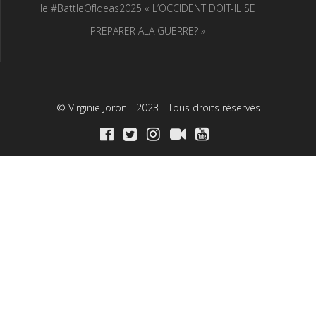
le #BattleOfIdeas2025 « L’OCCIDENT DOIT-IL SE
PREPARER ALA GUERRE? »
© Virginie Joron - 2023 - Tous droits réservés