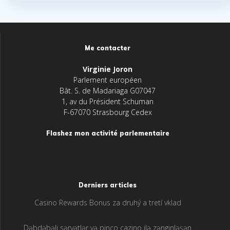
Me contacter
Virginie Joron
Parlement européen
Bât. S. de Madariaga G07047
1, av du Président Schuman
F-67070 Strasbourg Cedex
Flashez mon activité parlementaire
Derniers articles
Casino Rewards Bonus za druhý a tretí vklad
Dəbdəbəli sərvətlər və pinco cazino ilə zənginləşən