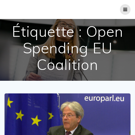
Passer
au
contenu
Étiquette :
Open
Spending EU
Coalition