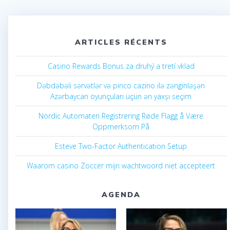
ARTICLES RÉCENTS
Casino Rewards Bonus za druhý a tretí vklad
Dəbdəbəli sərvətlər və pinco cazino ilə zənginləşən
Azərbaycan oyunçuları üçün ən yaxşı seçim
Nordic Automaten Registrering Røde Flagg å Være
Oppmerksom På
Esteve Two-Factor Authentication Setup
Waarom casino Zoccer mijn wachtwoord niet accepteert
AGENDA