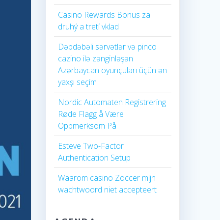
Casino Rewards Bonus za
druhý a tretí vklad
Dəbdəbəli sərvətlər və pinco
cazino ilə zənginləşən
Azərbaycan oyunçuları üçün ən
yaxşı seçim
Nordic Automaten Registrering
Røde Flagg å Være
Oppmerksom På
Esteve Two-Factor
Authentication Setup
Waarom casino Zoccer mijn
wachtwoord niet accepteert