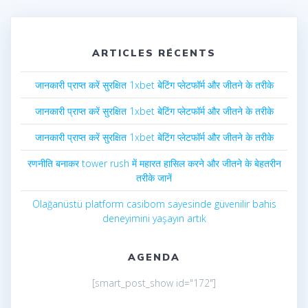
ARTICLES RÉCENTS
जानकारी प्राप्त करें सुरक्षित 1xbet बेटिंग प्लेटफॉर्म और जीतने के तरीके
जानकारी प्राप्त करें सुरक्षित 1xbet बेटिंग प्लेटफॉर्म और जीतने के तरीके
जानकारी प्राप्त करें सुरक्षित 1xbet बेटिंग प्लेटफॉर्म और जीतने के तरीके
रणनीति बनाकर tower rush में महारत हासिल करने और जीतने के बेहतरीन
तरीके जानें
Olağanüstü platform casibom sayesinde güvenilir bahis
deneyimini yaşayın artık
AGENDA
[smart_post_show id="172"]