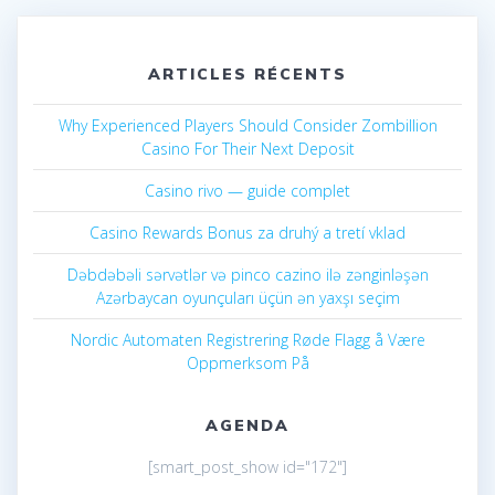
ARTICLES RÉCENTS
Why Experienced Players Should Consider Zombillion
Casino For Their Next Deposit
Casino rivo — guide complet
Casino Rewards Bonus za druhý a tretí vklad
Dəbdəbəli sərvətlər və pinco cazino ilə zənginləşən
Azərbaycan oyunçuları üçün ən yaxşı seçim
Nordic Automaten Registrering Røde Flagg å Være
Oppmerksom På
AGENDA
[smart_post_show id="172"]