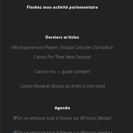
Flashez mon activité parlementaire
Derniers articles
Why Experienced Players Should Consider Zombillion
Casino For Their Next Deposit
Casino rivo — guide complet
Casino Rewards Bonus za druhý a tretí vklad
Agenda
On se retrouve tout à l’heure sur @Tocsin_Media !
On se retrouve tout à l’heure sur @tocsin_media !