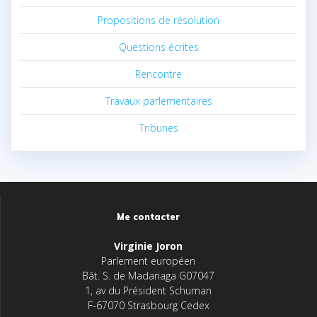
Propositions de résolution
Questions écrites
Rencontre
Travaux parlementaires
Tribunes
Me contacter
Virginie Joron
Parlement européen
Bât. S. de Madariaga G07047
1, av du Président Schuman
F-67070 Strasbourg Cedex