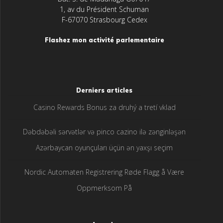
1, av du Président Schuman
F-67070 Strasbourg Cedex
Flashez mon activité parlementaire
Derniers articles
Casino Rewards Bonus za druhý a tretí vklad
Dəbdəbəli sərvətlər və pinco cazino ilə zənginləşən
Azərbaycan oyunçuları üçün ən yaxşı seçim
Nordic Automaten Registrering Røde Flagg å Være
Oppmerksom På