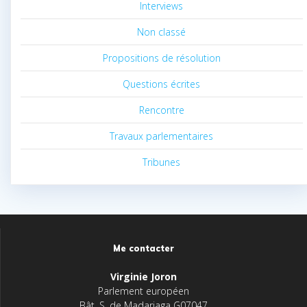
Interviews
Non classé
Propositions de résolution
Questions écrites
Rencontre
Travaux parlementaires
Tribunes
Me contacter
Virginie Joron
Parlement européen
Bât. S. de Madariaga G07047