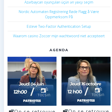
Azərbaycan oyunçuları üçün ən yaxşı seçim
Nordic Automaten Registrering Røde Flagg å Være
Oppmerksom På
Esteve Two-Factor Authentication Setup
Waarom casino Zoccer mijn wachtwoord niet accepteert
AGENDA
On se retrouve
On se retrouve