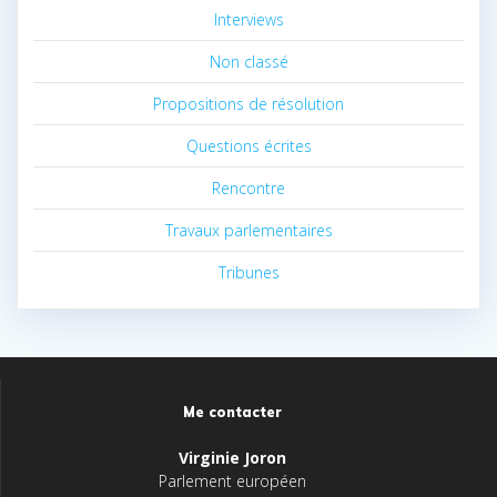
Interviews
Non classé
Propositions de résolution
Questions écrites
Rencontre
Travaux parlementaires
Tribunes
Me contacter
Virginie Joron
Parlement européen