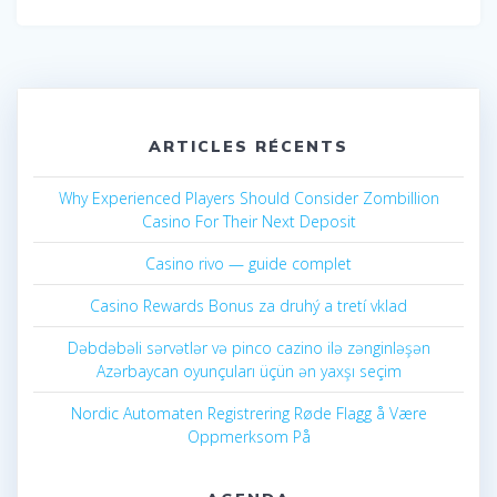
ARTICLES RÉCENTS
Why Experienced Players Should Consider Zombillion
Casino For Their Next Deposit
Casino rivo — guide complet
Casino Rewards Bonus za druhý a tretí vklad
Dəbdəbəli sərvətlər və pinco cazino ilə zənginləşən
Azərbaycan oyunçuları üçün ən yaxşı seçim
Nordic Automaten Registrering Røde Flagg å Være
Oppmerksom På