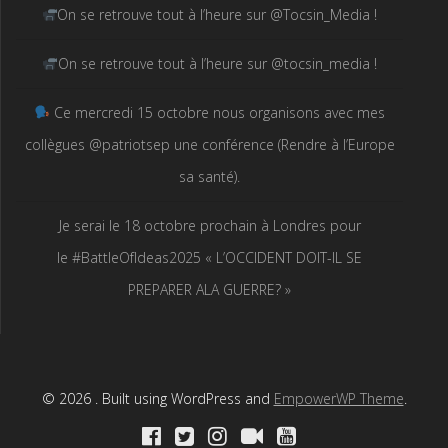
On se retrouve tout à l’heure sur @Tocsin_Media !
On se retrouve tout à l’heure sur @tocsin_media !
Ce mercredi 15 octobre nous organisons avec mes
collègues @patriotsep une conférence (Rendre à l’Europe
sa santé).
Je serai le 18 octobre prochain à Londres pour
le #BattleOfIdeas2025 « L’OCCIDENT DOIT-IL SE
PREPARER ALA GUERRE? »
© 2026 . Built using WordPress and
EmpowerWP Theme
.