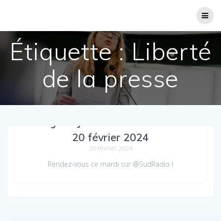
Passer
au
contenu
Étiquette :
Liberté
de la presse
Virginie Joron sur Sud Radio le
20 février 2024
20 février 2024
Rendez-vous ce mardi sur @SudRadio !