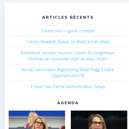
ARTICLES RÉCENTS
Casino rivo — guide complet
Casino Rewards Bonus za druhý a tretí vklad
Dəbdəbəli sərvətlər və pinco cazino ilə zənginləşən
Azərbaycan oyunçuları üçün ən yaxşı seçim
Nordic Automaten Registrering Røde Flagg å Være
Oppmerksom På
Esteve Two-Factor Authentication Setup
AGENDA