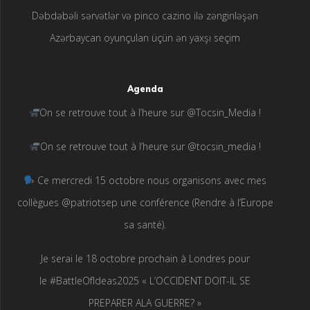
Dəbdəbəli sərvətlər və pinco cazino ilə zənginləşən
Azərbaycan oyunçuları üçün ən yaxşı seçim
Agenda
On se retrouve tout à l’heure sur @Tocsin_Media !
On se retrouve tout à l’heure sur @tocsin_media !
Ce mercredi 15 octobre nous organisons avec mes
collègues @patriotsep une conférence (Rendre à l’Europe
sa santé).
Je serai le 18 octobre prochain à Londres pour
le #BattleOfIdeas2025 « L’OCCIDENT DOIT-IL SE
PREPARER ALA GUERRE? »