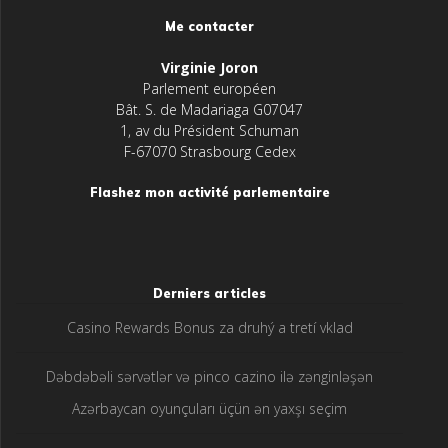
Me contacter
Virginie Joron
Parlement européen
Bât. S. de Madariaga G07047
1, av du Président Schuman
F-67070 Strasbourg Cedex
Flashez mon activité parlementaire
Derniers articles
Casino Rewards Bonus za druhý a tretí vklad
Dəbdəbəli sərvətlər və pinco cazino ilə zənginləşən
Azərbaycan oyunçuları üçün ən yaxşı seçim