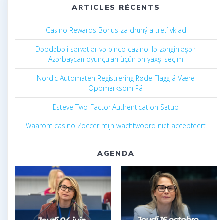
ARTICLES RÉCENTS
Casino Rewards Bonus za druhý a tretí vklad
Dəbdəbəli sərvətlər və pinco cazino ilə zənginləşən
Azərbaycan oyunçuları üçün ən yaxşı seçim
Nordic Automaten Registrering Røde Flagg å Være
Oppmerksom På
Esteve Two-Factor Authentication Setup
Waarom casino Zoccer mijn wachtwoord niet accepteert
AGENDA