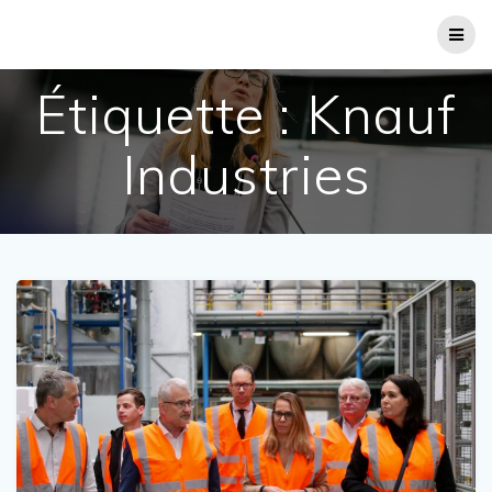
Passer
au
contenu
Étiquette :
Knauf
Industries