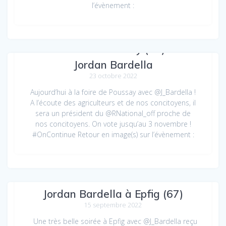
l’évènement :
À la foire de Poussay (88) avec
Jordan Bardella
23 octobre 2022
Aujourd’hui à la foire de Poussay avec @J_Bardella !
A l’écoute des agriculteurs et de nos concitoyens, il
sera un président du @RNational_off proche de
nos concitoyens. On vote jusqu’au 3 novembre !
#OnContinue Retour en image(s) sur l’évènement :
À la rentrée du RN Alsace avec
Jordan Bardella à Epfig (67)
15 septembre 2022
Une très belle soirée à Epfig avec @J_Bardella reçu