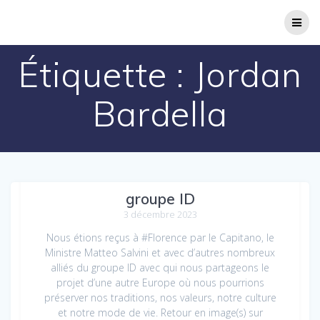
Passer
au
contenu
Étiquette :
Jordan
Bardella
À Florence avec nos alliés du
groupe ID
3 décembre 2023
Nous étions reçus à #Florence par le Capitano, le
Ministre Matteo Salvini et avec d’autres nombreux
alliés du groupe ID avec qui nous partageons le
projet d’une autre Europe où nous pourrions
préserver nos traditions, nos valeurs, notre culture
et notre mode de vie. Retour en image(s) sur