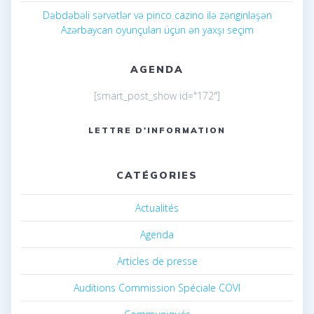
Dəbdəbəli sərvətlər və pinco cazino ilə zənginləşən
Azərbaycan oyunçuları üçün ən yaxşı seçim
AGENDA
[smart_post_show id="172"]
LETTRE D'INFORMATION
CATÉGORIES
Actualités
Agenda
Articles de presse
Auditions Commission Spéciale COVI