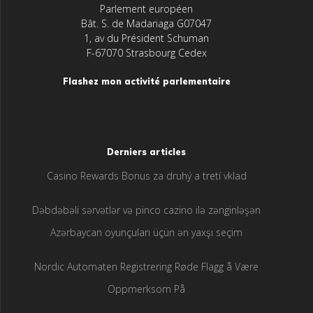
Parlement européen
Bât. S. de Madariaga G07047
1, av du Président Schuman
F-67070 Strasbourg Cedex
Flashez mon activité parlementaire
Derniers articles
Casino Rewards Bonus za druhý a tretí vklad
Dəbdəbəli sərvətlər və pinco cazino ilə zənginləşən
Azərbaycan oyunçuları üçün ən yaxşı seçim
Nordic Automaten Registrering Røde Flagg å Være
Oppmerksom På