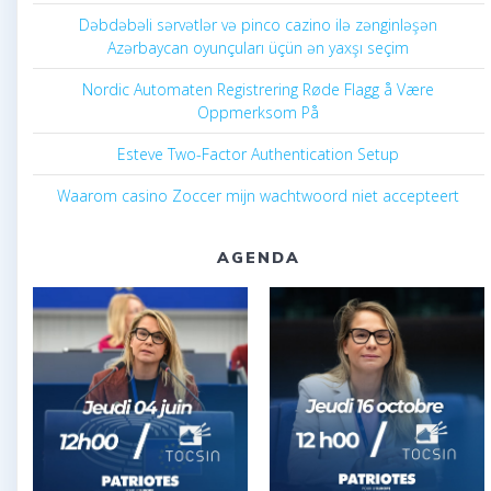
Dəbdəbəli sərvətlər və pinco cazino ilə zənginləşən
Azərbaycan oyunçuları üçün ən yaxşı seçim
Nordic Automaten Registrering Røde Flagg å Være
Oppmerksom På
Esteve Two-Factor Authentication Setup
Waarom casino Zoccer mijn wachtwoord niet accepteert
AGENDA