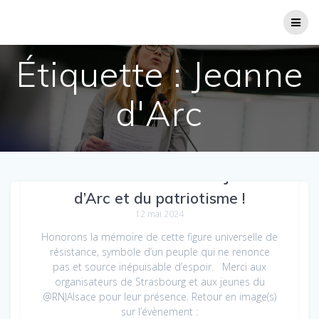
Passer
au
contenu
Étiquette :
Jeanne
d'Arc
Bonne fête nationale de Jeanne
d’Arc et du patriotisme !
12 mai 2024
Honorons la mémoire de cette figure universelle de
résistance, symbole d’un peuple qui ne renonce
pas et source inépuisable d’espoir. Merci aux
organisateurs de Strasbourg et aux jeunes du
@RNJAlsace pour leur présence. Retour en image(s)
sur l’évènement :