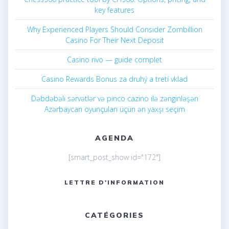
key features
Why Experienced Players Should Consider Zombillion
Casino For Their Next Deposit
Casino rivo — guide complet
Casino Rewards Bonus za druhý a tretí vklad
Dəbdəbəli sərvətlər və pinco cazino ilə zənginləşən
Azərbaycan oyunçuları üçün ən yaxşı seçim
AGENDA
[smart_post_show id="172"]
LETTRE D'INFORMATION
CATÉGORIES