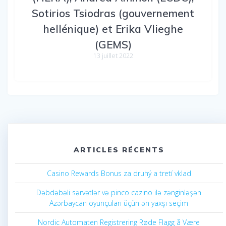
Sotirios Tsiodras (gouvernement
hellénique) et Erika Vlieghe
(GEMS)
13 juillet 2022
ARTICLES RÉCENTS
Casino Rewards Bonus za druhý a tretí vklad
Dəbdəbəli sərvətlər və pinco cazino ilə zənginləşən
Azərbaycan oyunçuları üçün ən yaxşı seçim
Nordic Automaten Registrering Røde Flagg å Være