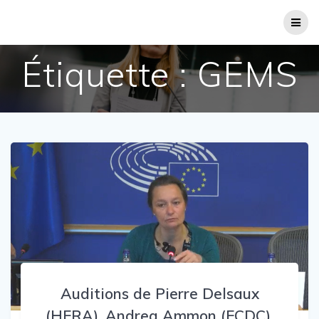
Passer
au
contenu
Étiquette :
GEMS
Auditions de Pierre Delsaux
(HERA), Andrea Ammon (ECDC),