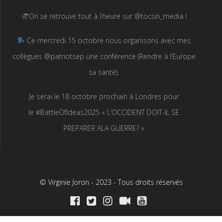
On se retrouve tout à l’heure sur @tocsin_media !
Ce mercredi 15 octobre nous organisons avec mes
collègues @patriotsep une conférence (Rendre à l’Europe
sa santé).
Je serai le 18 octobre prochain à Londres pour
le #BattleOfIdeas2025 « L’OCCIDENT DOIT-IL SE
PREPARER ALA GUERRE? »
© Virginie Joron - 2023 - Tous droits réservés