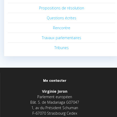
Propositions de résolution
Questions écrites
Rencontre
Travaux parlementaires
Tribunes
Me contacter
Virginie Joron
Parlement européen
Bât. S. de Madariaga G07047
1, av du Président Schuman
F-67070 Strasbourg Cedex