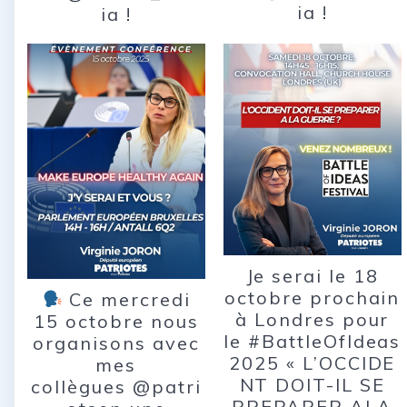
ia !
ia !
Je serai le 18
octobre prochain
Ce mercredi
à Londres pour
15 octobre nous
le #BattleOfIdeas
organisons avec
2025 « L’OCCIDE
mes
NT DOIT-IL SE
collègues @patri
PREPARER ALA