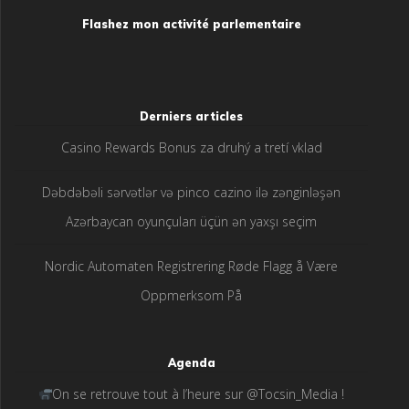
Flashez mon activité parlementaire
Derniers articles
Casino Rewards Bonus za druhý a tretí vklad
Dəbdəbəli sərvətlər və pinco cazino ilə zənginləşən
Azərbaycan oyunçuları üçün ən yaxşı seçim
Nordic Automaten Registrering Røde Flagg å Være
Oppmerksom På
Agenda
On se retrouve tout à l’heure sur @Tocsin_Media !