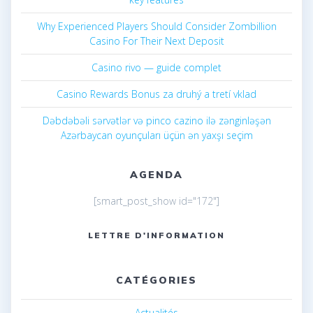
Why Experienced Players Should Consider Zombillion
Casino For Their Next Deposit
Casino rivo — guide complet
Casino Rewards Bonus za druhý a tretí vklad
Dəbdəbəli sərvətlər və pinco cazino ilə zənginləşən
Azərbaycan oyunçuları üçün ən yaxşı seçim
AGENDA
[smart_post_show id="172"]
LETTRE D'INFORMATION
CATÉGORIES
Actualités