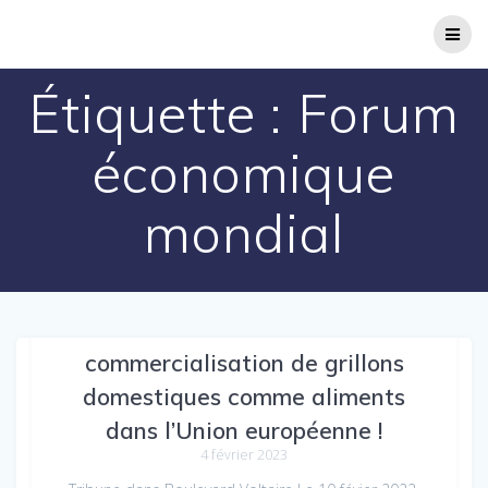
Passer
au
contenu
Étiquette :
Forum
économique
mondial
La Commission autorise la
commercialisation de grillons
domestiques comme aliments
dans l’Union européenne !
4 février 2023