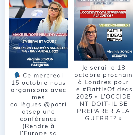
Je serai le 18
octobre prochain
Ce mercredi
à Londres pour
15 octobre nous
le #BattleOfIdeas
organisons avec
2025 « L’OCCIDE
mes
NT DOIT-IL SE
collègues @patri
PREPARER ALA
otsep une
GUERRE? »
conférence
(Rendre à
l’Europe sa