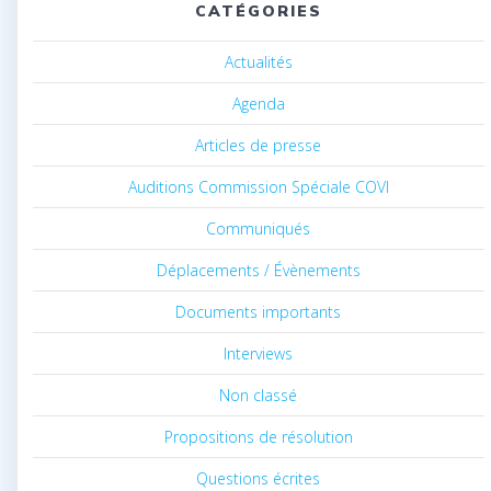
CATÉGORIES
Actualités
Agenda
Articles de presse
Auditions Commission Spéciale COVI
Communiqués
Déplacements / Évènements
Documents importants
Interviews
Non classé
Propositions de résolution
Questions écrites