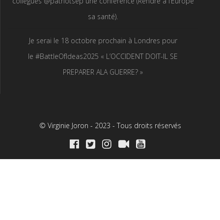
collègues @patriotsep une conférence (Rendre à l’Europe
sa santé).
Je serai le 18 octobre prochain à Londres pour
le #BattleOfIdeas2025 « L’OCCIDENT DOIT-IL SE
PREPARER ALA GUERRE? »
© Virginie Joron - 2023 - Tous droits réservés