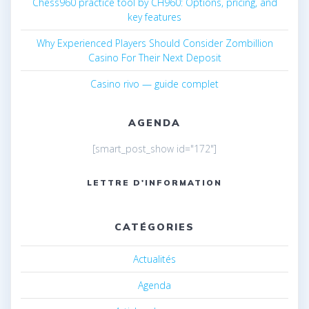
Chess960 practice tool by CH960: Options, pricing, and
key features
Why Experienced Players Should Consider Zombillion
Casino For Their Next Deposit
Casino rivo — guide complet
AGENDA
[smart_post_show id="172"]
LETTRE D'INFORMATION
CATÉGORIES
Actualités
Agenda