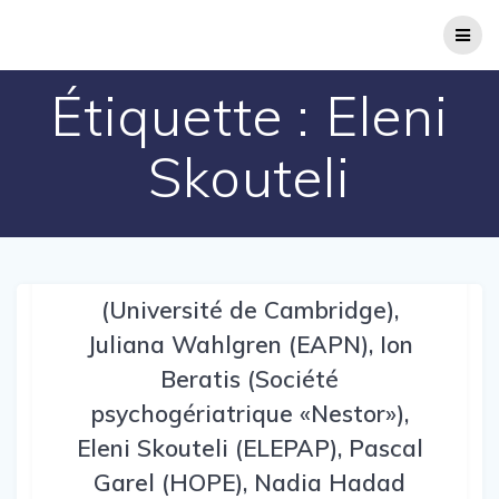
Passer
au
contenu
Étiquette :
Eleni
Skouteli
Auditions de Kirsten Rennie
(Université de Cambridge),
Juliana Wahlgren (EAPN), Ion
Beratis (Société
psychogériatrique «Nestor»),
Eleni Skouteli (ELEPAP), Pascal
Garel (HOPE), Nadia Hadad