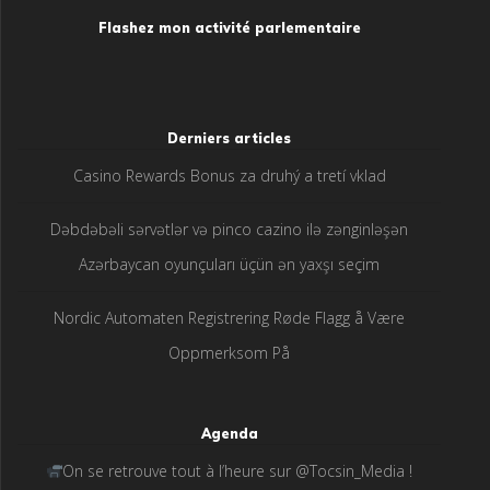
Flashez mon activité parlementaire
Derniers articles
Casino Rewards Bonus za druhý a tretí vklad
Dəbdəbəli sərvətlər və pinco cazino ilə zənginləşən
Azərbaycan oyunçuları üçün ən yaxşı seçim
Nordic Automaten Registrering Røde Flagg å Være
Oppmerksom På
Agenda
On se retrouve tout à l’heure sur @Tocsin_Media !