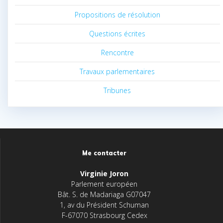
Propositions de résolution
Questions écrites
Rencontre
Travaux parlementaires
Tribunes
Me contacter
Virginie Joron
Parlement européen
Bât. S. de Madariaga G07047
1, av du Président Schuman
F-67070 Strasbourg Cedex