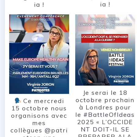
ia !
ia !
Je serai le 18
octobre prochain
Ce mercredi
à Londres pour
15 octobre nous
le #BattleOfIdeas
organisons avec
2025 « L’OCCIDE
mes
NT DOIT-IL SE
collègues @patri
PREPARER ALA