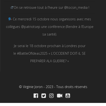
On se retrouve tout à l’heure sur @tocsin_media !
Ce mercredi 15 octobre nous organisons avec mes
collègues @patriotsep une conférence (Rendre à l’Europe
sa santé).
Je serai le 18 octobre prochain à Londres pour
le #BattleOfIdeas2025 « L’OCCIDENT DOIT-IL SE
PREPARER ALA GUERRE? »
© Virginie Joron - 2023 - Tous droits réservés