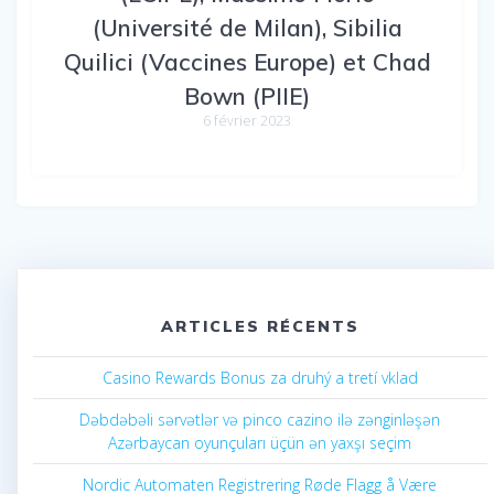
(Université de Milan), Sibilia
Quilici (Vaccines Europe) et Chad
Bown (PIIE)
6 février 2023
ARTICLES RÉCENTS
Casino Rewards Bonus za druhý a tretí vklad
Dəbdəbəli sərvətlər və pinco cazino ilə zənginləşən
Azərbaycan oyunçuları üçün ən yaxşı seçim
Nordic Automaten Registrering Røde Flagg å Være