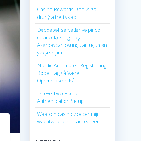
Casino Rewards Bonus za
druhý a tretí vklad
Dəbdəbəli sərvətlər və pinco
cazino ilə zənginləşən
Azərbaycan oyunçuları üçün ən
yaxşı seçim
Nordic Automaten Registrering
Røde Flagg å Være
Oppmerksom På
Esteve Two-Factor
Authentication Setup
Waarom casino Zoccer mijn
wachtwoord niet accepteert