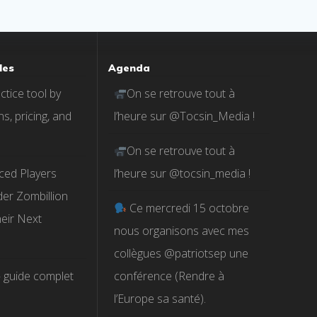
les
Agenda
tice tool by
On se retrouve tout à
s, pricing, and
l’heure sur @Tocsin_Media !
On se retrouve tout à
ced Players
l’heure sur @tocsin_media !
er Zombillion
Ce mercredi 15 octobre
eir Next
nous organisons avec mes
collègues @patriotsep une
 guide complet
conférence (Rendre à
l’Europe sa santé).