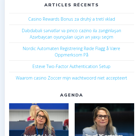
ARTICLES RÉCENTS
Casino Rewards Bonus za druhý a tretí vklad
Dəbdəbəli sərvətlər və pinco cazino ilə zənginləşən
Azərbaycan oyunçuları üçün ən yaxşı seçim
Nordic Automaten Registrering Røde Flagg å Være
Oppmerksom På
Esteve Two-Factor Authentication Setup
Waarom casino Zoccer mijn wachtwoord niet accepteert
AGENDA