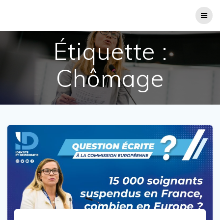
Passer
au
contenu
Étiquette :
Chômage