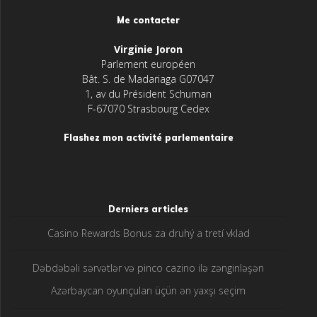
Me contacter
Virginie Joron
Parlement européen
Bât. S. de Madariaga G07047
1, av du Président Schuman
F-67070 Strasbourg Cedex
Flashez mon activité parlementaire
Derniers articles
Casino Rewards Bonus za druhý a tretí vklad
Dəbdəbəli sərvətlər və pinco cazino ilə zənginləşən
Azərbaycan oyunçuları üçün ən yaxşı seçim