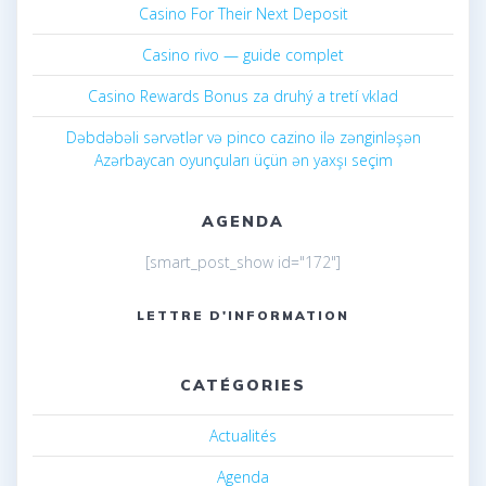
Casino For Their Next Deposit
Casino rivo — guide complet
Casino Rewards Bonus za druhý a tretí vklad
Dəbdəbəli sərvətlər və pinco cazino ilə zənginləşən
Azərbaycan oyunçuları üçün ən yaxşı seçim
AGENDA
[smart_post_show id="172"]
LETTRE D'INFORMATION
CATÉGORIES
Actualités
Agenda