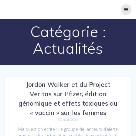
Passer
au
contenu
Catégorie :
Actualités
COVID-19 : révélations du Dr
Jordon Walker et du Project
Veritas sur Pfizer, édition
génomique et effets toxiques du
« vaccin » sur les femmes
30 mai 2023
Ma question écrite : Le groupe de lanceurs d’alerte
américain Project Veritas a publié deux vidéos le 25