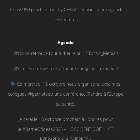
Chess960 practice tool by CH960: Options, pricing, and
key features
Agenda
On se retrouve tout à l’heure sur @Tocsin_Media !
On se retrouve tout à l’heure sur @tocsin_media !
Ce mercredi 15 octobre nous organisons avec mes
collègues @patriotsep une conférence (Rendre à l’Europe
sa santé).
Je serai le 18 octobre prochain à Londres pour
le #BattleOfIdeas2025 « L’OCCIDENT DOIT-IL SE
PREPARER ALA GUERRE? »