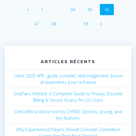
Navigation
Page
Page
Page
Page
1
…
44
45
46
au
Page
Page
Page
47
48
…
58
sein
des
articles
ARTICLES RÉCENTS
1xbet 2025 APK : guide complet, téléchargement, bonus
et paiements pour la France
OnlyFans Hottest: A Complete Guide to Privacy, Discreet
Billing & Secure Access for US Users
Chess960 practice tool by CH960: Options, pricing, and
key features
Why Experienced Players Should Consider Zombillion
Casino For Their Next Deposit