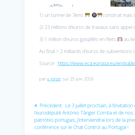
1) un tunnel de 3kms
construit mais
2) 23 millions d’euros de travaux sans appel d
3) 1 million d’euros gaspillés en filets
au li
Au final > 2 milliards d’euros de subventio
Source :
https://www.eca.europa.eu/en/publi
par
v_joron
sur 25 juin 2026
Navigation
Article
Précédent :
Le 3 juillet prochain, à l’invitation
précédent
l’eurodéputé António Tânger Corrêa et de nos
de
:
patriotes portugais, j’interviendrai lors de la pr
conférence sur le Chat Control au Portugal !
l’article