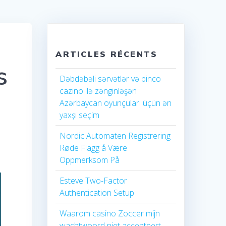
ARTICLES RÉCENTS
s
Dəbdəbəli sərvətlər və pinco
cazino ilə zənginləşən
Azərbaycan oyunçuları üçün ən
yaxşı seçim
Nordic Automaten Registrering
Røde Flagg å Være
Oppmerksom På
Esteve Two-Factor
Authentication Setup
Waarom casino Zoccer mijn
wachtwoord niet accepteert