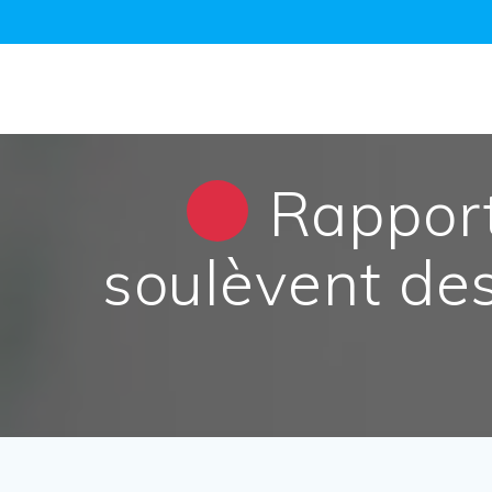
Passer
au
contenu
Rapport
soulèvent des