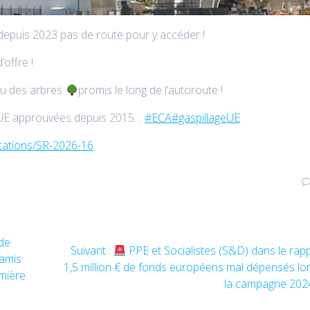
 depuis 2023 pas de route pour y accéder !
’offre !
eu des arbres
promis le long de l’autoroute !
ns UE approuvées depuis 2015…
#ECA
#gaspillageUE
cations/SR-2026-16
 de
Article
Suivant :
PPE et Socialistes (S&D) dans le rapp
 amis
suivant
1,5 million € de fonds européens mal dépensés lo
emière
:
la campagne 202