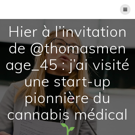
Passer
au
contenu
Hier à l’invitation
de @thomasmen
age_45 : j’ai visité
une start-up
pionnière du
cannabis médical