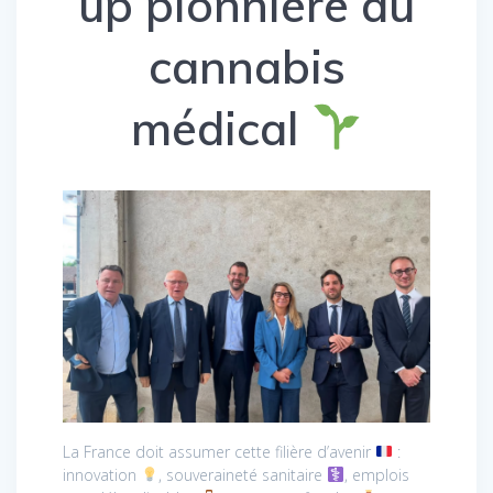
up pionnière du
cannabis
médical
La France doit assumer cette filière d’avenir
:
innovation
, souveraineté sanitaire
, emplois