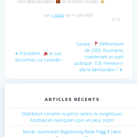
non délocalisables
et recettes fiscales
.
par
v_joron
sur 11 juin 2026
0
Navigation
Article
Suivant :
Référendum
de
suivant
de 2005, Roumanie,
Article
Précédent :
Je suis
:
maintenant un parti
précédent
désormais sur LinkedIn !
l’article
politique : l’UE menace-t-
:
elle la démocratie ?
ARTICLES RÉCENTS
Dəbdəbəli sərvətlər və pinco cazino ilə zənginləşən
Azərbaycan oyunçuları üçün ən yaxşı seçim
Nordic Automaten Registrering Røde Flagg å Være