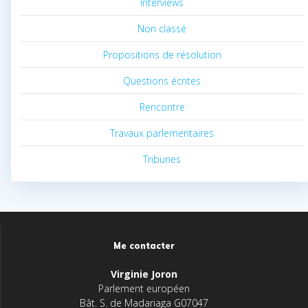
Interviews
Non classé
Propositions de résolution
Questions écrites
Rencontre
Travaux parlementaires
Tribunes
Me contacter
Virginie Joron
Parlement européen
Bât. S. de Madariaga G07047