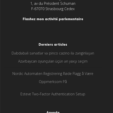
1, av du Président Schuman
F-67070 Strasbourg Cedex
Flashez mon activité parlementaire
Derniers articles
Dəbdəbəli sərvətlər və pinco cazino ilə zənginləşən
Azərbaycan oyunçuları üçün ən yaxşı seçim
Nordic Automaten Registrering Røde Flagg å Være
Oppmerksom På
Esteve Two-Factor Authentication Setup
Agenda