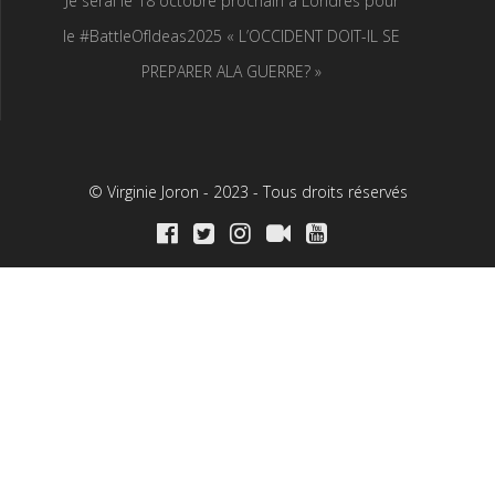
Je serai le 18 octobre prochain à Londres pour
le #BattleOfIdeas2025 « L’OCCIDENT DOIT-IL SE
PREPARER ALA GUERRE? »
© Virginie Joron - 2023 - Tous droits réservés