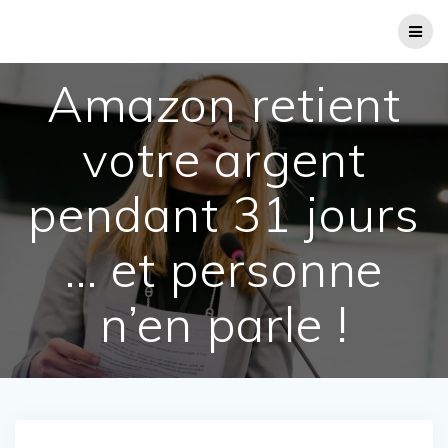
Passer
au
contenu
Amazon retient
votre argent
pendant 31 jours
… et personne
n’en parle !