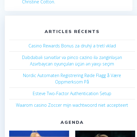
Christine Cotton.
ARTICLES RÉCENTS
Casino Rewards Bonus za druhý a tretí vklad
Dəbdəbəli sərvətlər və pinco cazino ilə zənginləşən
Azərbaycan oyunçuları üçün ən yaxşı seçim
Nordic Automaten Registrering Røde Flagg å Være
Oppmerksom På
Esteve Two-Factor Authentication Setup
Waarom casino Zoccer mijn wachtwoord niet accepteert
AGENDA