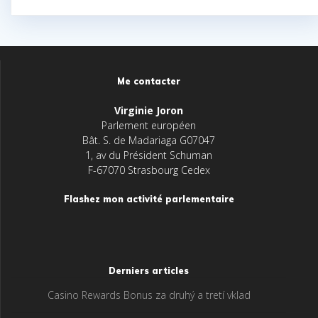
Me contacter
Virginie Joron
Parlement européen
Bât. S. de Madariaga G07047
1, av du Président Schuman
F-67070 Strasbourg Cedex
Flashez mon activité parlementaire
Derniers articles
Casino Rewards Bonus za druhý a tretí vklad