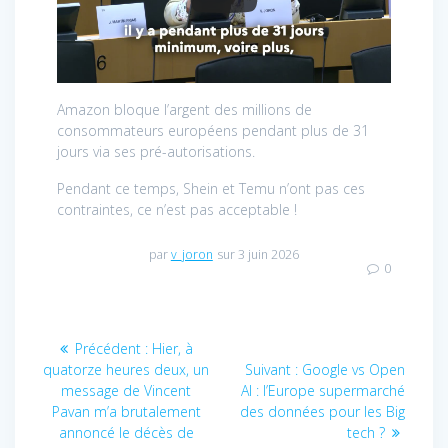
Amazon bloque l’argent des millions de
consommateurs européens pendant plus de 31
jours via ses pré-autorisations.
Pendant ce temps, Shein et Temu n’ont pas ces
contraintes, ce n’est pas acceptable !
par
v_joron
sur 3 juin 2026
0
Navigation
Article
Précédent :
Hier, à
de
précédent
Article
quatorze heures deux, un
Suivant :
Google vs Open
:
suivant
message de Vincent
AI : l’Europe supermarché
l’article
:
Pavan m’a brutalement
des données pour les Big
annoncé le décès de
tech ?