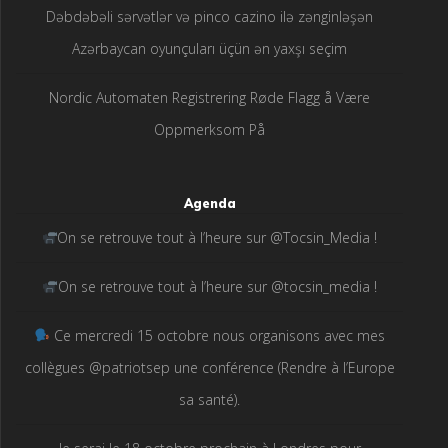
Dəbdəbəli sərvətlər və pinco cazino ilə zənginləşən
Azərbaycan oyunçuları üçün ən yaxşı seçim
Nordic Automaten Registrering Røde Flagg å Være
Oppmerksom På
Agenda
On se retrouve tout à l’heure sur @Tocsin_Media !
On se retrouve tout à l’heure sur @tocsin_media !
Ce mercredi 15 octobre nous organisons avec mes
collègues @patriotsep une conférence (Rendre à l’Europe
sa santé).