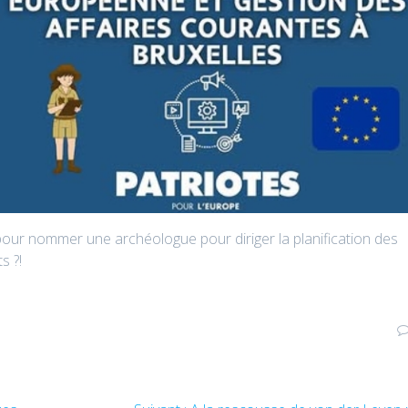
 pour nommer une archéologue pour diriger la planification des
s ?!