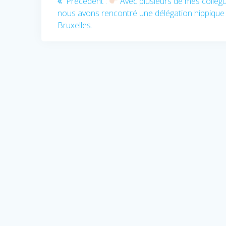
Article
Précédent :
Avec plusieurs de mes collèg
précédent
nous avons rencontré une délégation hippique
de
:
Bruxelles.
l’article