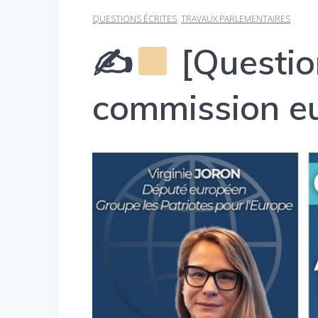
QUESTIONS ÉCRITES
,
TRAVAUX PARLEMENTAIRES
✍
[Question
commission e