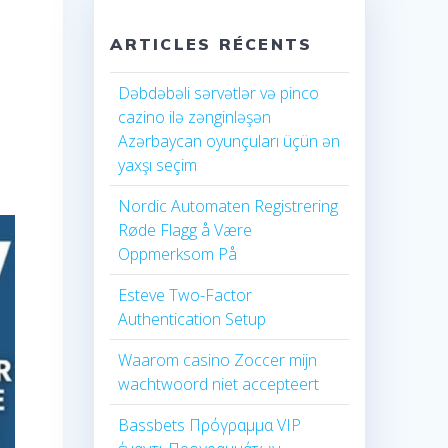
ARTICLES RÉCENTS
Dəbdəbəli sərvətlər və pinco
cazino ilə zənginləşən
Azərbaycan oyunçuları üçün ən
yaxşı seçim
Nordic Automaten Registrering
Røde Flagg å Være
Oppmerksom På
Esteve Two-Factor
Authentication Setup
Waarom casino Zoccer mijn
wachtwoord niet accepteert
Bassbets Πρόγραμμα VIP