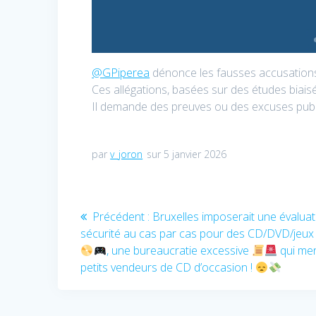
@GPiperea
dénonce les fausses accusations l
Ces allégations, basées sur des études biais
Il demande des preuves ou des excuses publiq
par
v_joron
sur 5 janvier 2026
Navigation
Article
Précédent :
Bruxelles imposerait une évaluat
précédent
sécurité au cas par cas pour des CD/DVD/jeux
de
:
, une bureaucratie excessive
qui me
petits vendeurs de CD d’occasion !
l’article