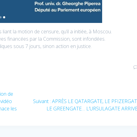
iant la motion de censure, qu’il a initiée, à Moscou.
ées financées par la Commission, sont infondées.
ues sous 7 jours, sinon action en justice.
ion de
Article
 vidéo
Suivant :
APRÈS LE QATARGATE, LE PFIZERGAT
suivant
nace les
LE GREENGATE… L’URSULAGATE ARRIVE
: