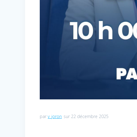
par
v_joron
sur 22 décembre 2025