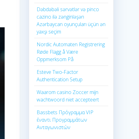
Dəbdəbəli sərvətlər və pinco
cazino ilə zənginləşən
Azərbaycan oyunçuları üçün ən
yaxşı seçim
Nordic Automaten Registrering
Røde Flagg å Være
Oppmerksom På
Esteve Two-Factor
Authentication Setup
Waarom casino Zoccer mijn
wachtwoord niet accepteert
Bassbets Πρόγραμμα VIP
έναντι Προγραμμάτων
Ανταγωνιστών