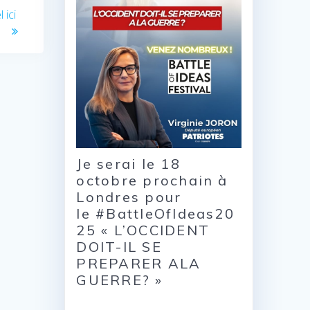
 ici
Je serai le 18
octobre prochain à
Londres pour
le #BattleOfIdeas20
25 « L’OCCIDENT
DOIT-IL SE
PREPARER ALA
GUERRE? »