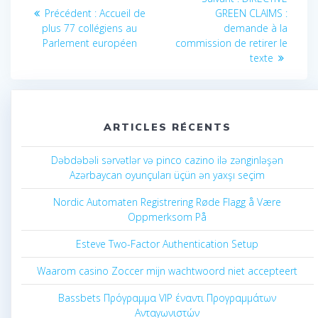
de
Article
suivant
Précédent :
Accueil de
GREEN CLAIMS :
précédent
:
plus 77 collégiens au
demande à la
l’article
:
Parlement européen
commission de retirer le
texte
ARTICLES RÉCENTS
Dəbdəbəli sərvətlər və pinco cazino ilə zənginləşən
Azərbaycan oyunçuları üçün ən yaxşı seçim
Nordic Automaten Registrering Røde Flagg å Være
Oppmerksom På
Esteve Two-Factor Authentication Setup
Waarom casino Zoccer mijn wachtwoord niet accepteert
Bassbets Πρόγραμμα VIP έναντι Προγραμμάτων
Ανταγωνιστών