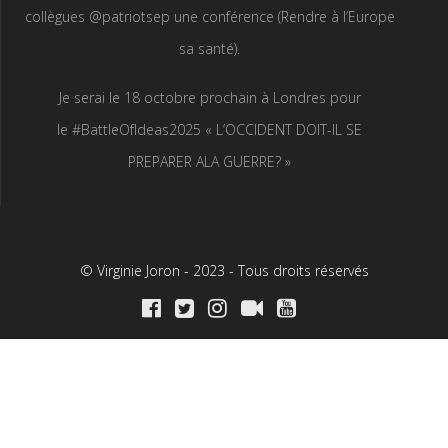
collègues @patriotsep une conférence (Rendre à l’Europe
sa santé).
Je serai le 18 octobre prochain à Londres pour
le #BattleOfIdeas2025 « L’OCCIDENT DOIT-IL SE
PREPARER ALA GUERRE? »
© Virginie Joron - 2023 - Tous droits réservés