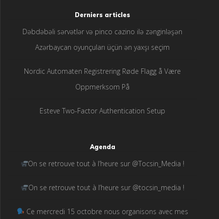
Derniers articles
Dəbdəbəli sərvətlər və pinco cazino ilə zənginləşən
Azərbaycan oyunçuları üçün ən yaxşı seçim
Nordic Automaten Registrering Røde Flagg å Være
Oppmerksom På
Esteve Two-Factor Authentication Setup
Agenda
On se retrouve tout à l’heure sur @Tocsin_Media !
On se retrouve tout à l’heure sur @tocsin_media !
Ce mercredi 15 octobre nous organisons avec mes