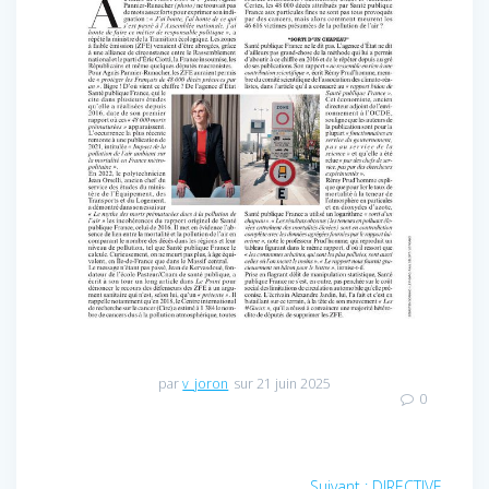
par
v_joron
sur 21 juin 2025
0
Navigation
Article
Suivant :
DIRECTIVE