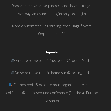
Dəbdəbəli sərvətlər və pinco cazino ilə zənginləşən
Azərbaycan oyunçuları üçün ən yaxşı seçim
Nordic Automaten Registrering Røde Flagg å Være
Oppmerksom På
Agenda
On se retrouve tout à l’heure sur @Tocsin_Media !
On se retrouve tout à l’heure sur @tocsin_media !
Ce mercredi 15 octobre nous organisons avec mes
collègues @patriotsep une conférence (Rendre à l’Europe
sa santé).