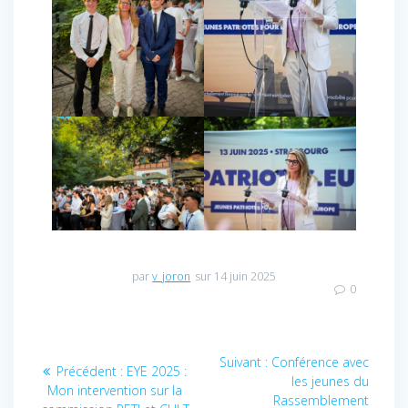
par
v_joron
sur 14 juin 2025
0
Navigation
Article
Suivant :
Conférence avec
Article
Précédent :
EYE 2025 :
de
suivant
les jeunes du
précédent
Mon intervention sur la
:
Rassemblement