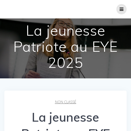
Passer
au
contenu
La jeunesse
Patriote au EYE
2025
NON CLASSÉ
La jeunesse