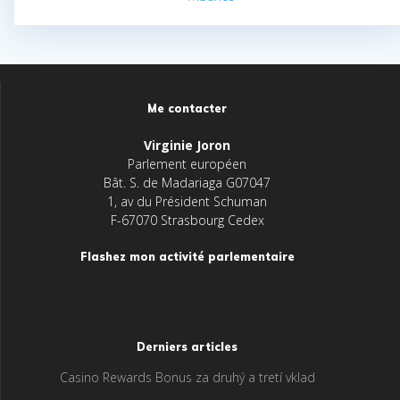
Me contacter
Virginie Joron
Parlement européen
Bât. S. de Madariaga G07047
1, av du Président Schuman
F-67070 Strasbourg Cedex
Flashez mon activité parlementaire
Derniers articles
Casino Rewards Bonus za druhý a tretí vklad