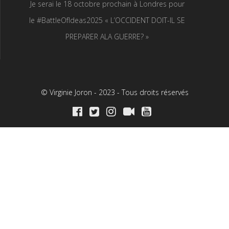
Je serai le 18 octobre prochain à Londres pour
le #BattleOfIdeas2025 « L’OCCIDENT DOIT-IL SE
PREPARER ALA GUERRE? »
© Virginie Joron - 2023 - Tous droits réservés