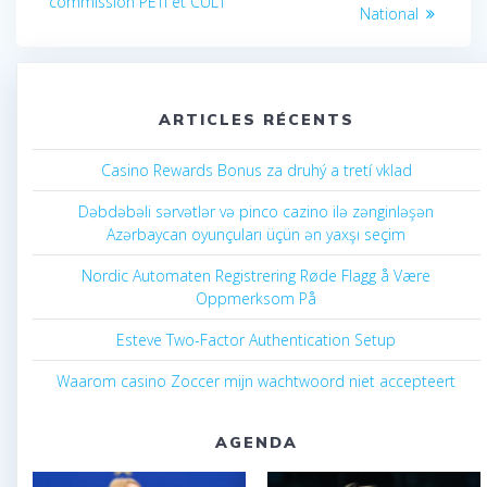
:
commission PETI et CULT
l’article
National
ARTICLES RÉCENTS
Casino Rewards Bonus za druhý a tretí vklad
Dəbdəbəli sərvətlər və pinco cazino ilə zənginləşən
Azərbaycan oyunçuları üçün ən yaxşı seçim
Nordic Automaten Registrering Røde Flagg å Være
Oppmerksom På
Esteve Two-Factor Authentication Setup
Waarom casino Zoccer mijn wachtwoord niet accepteert
AGENDA