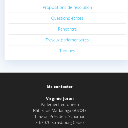
Propositions de résolution
Questions écrites
Rencontre
Travaux parlementaires
Tribunes
Me contacter
Virginie Joron
Parlement européen
Bât. S. de Madariaga G07047
1, av du Président Schuman
F-67070 Strasbourg Cedex