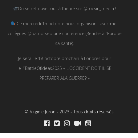
On se retrouve tout à l’heure sur @tocsin_media !
Ce mercredi 15 octobre nous organisons avec mes
collègues @patriotsep une conférence (Rendre à l’Europe
sa santé).
Je serai le 18 octobre prochain à Londres pour
le #BattleOfIdeas2025 « L’OCCIDENT DOIT-IL SE
PREPARER ALA GUERRE? »
© Virginie Joron - 2023 - Tous droits réservés