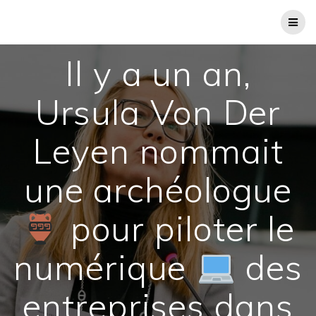
Passer
au
contenu
Il y a un an,
Ursula Von Der
Leyen nommait
une archéologue
pour piloter le
numérique
des
entreprises dans