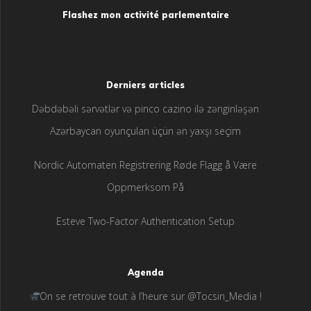
Flashez mon activité parlementaire
Derniers articles
Dəbdəbəli sərvətlər və pinco cazino ilə zənginləşən
Azərbaycan oyunçuları üçün ən yaxşı seçim
Nordic Automaten Registrering Røde Flagg å Være
Oppmerksom På
Esteve Two-Factor Authentication Setup
Agenda
On se retrouve tout à l’heure sur @Tocsin_Media !