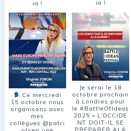
ia !
ia !
Je serai le 18
octobre prochain
Ce mercredi
à Londres pour
15 octobre nous
le #BattleOfIdeas
organisons avec
2025 « L’OCCIDE
mes
NT DOIT-IL SE
collègues @patri
PREPARER ALA
otsep une