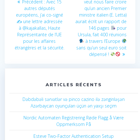
de
Article
suivant
Précédent :
Avec 15
veut nous faire croire
précédent
:
autres députés
qu’un ancien Premier
l’article
:
européens, j’ai co-signé
ministre italien (E. Letta)
✍️ une lettre adressée
aurait écrit un rapport de
à @kajakallas, Haute
146 pages
pour
Représentante de l’UE
Ursula, fait 400 réunions
pour les affaires
à travers l’Europe
étrangères et la sécurité.
sans qu’un seul euro soit
dépensé !
ARTICLES RÉCENTS
Dəbdəbəli sərvətlər və pinco cazino ilə zənginləşən
Azərbaycan oyunçuları üçün ən yaxşı seçim
Nordic Automaten Registrering Røde Flagg å Være
Oppmerksom På
Esteve Two-Factor Authentication Setup