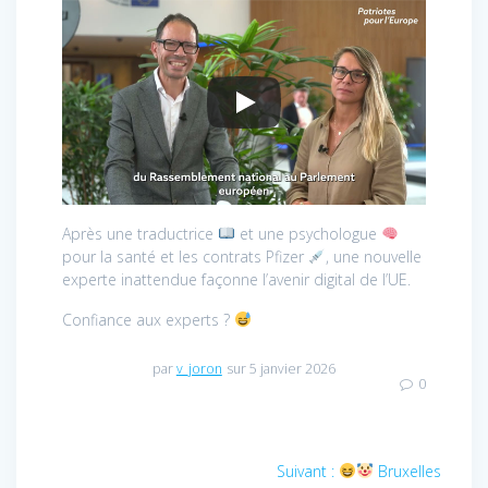
Après une traductrice
et une psychologue
pour la santé et les contrats Pfizer
, une nouvelle
experte inattendue façonne l’avenir digital de l’UE.
Confiance aux experts ?
par
v_joron
sur 5 janvier 2026
0
Navigation
Article
Suivant :
Bruxelles